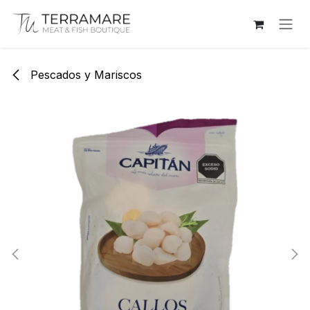
Ir al contenido
Pescados y Mariscos