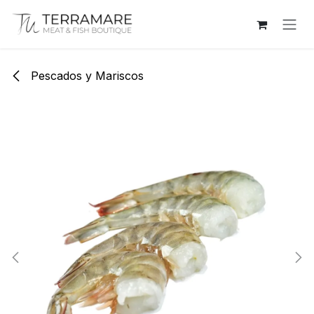
Ir al contenido
Pescados y Mariscos