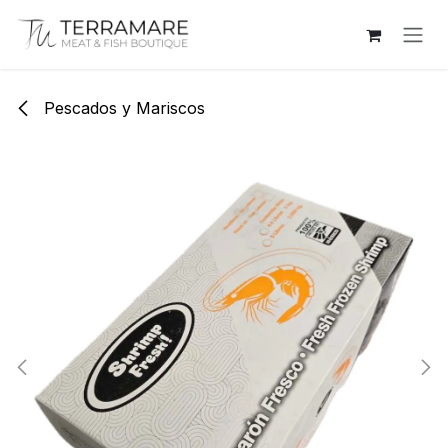
Ir al contenido
Pescados y Mariscos