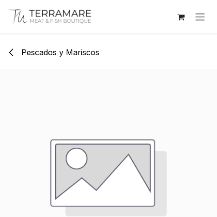
Ir al contenido
Pescados y Mariscos