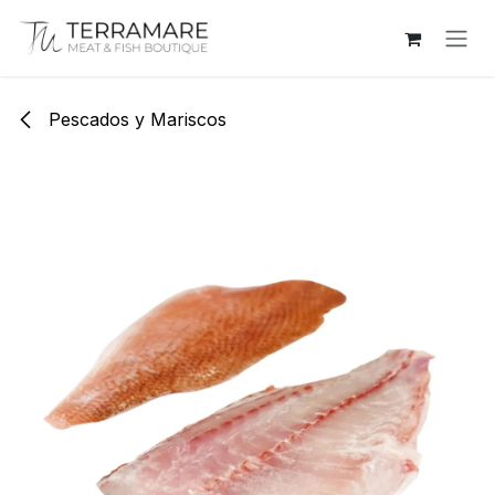
Ir al contenido
Pescados y Mariscos