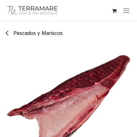
Ir al contenido
Pescados y Mariscos