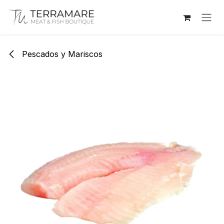
Ir al contenido
Pescados y Mariscos