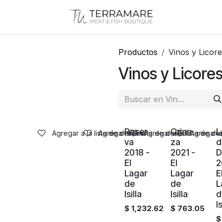
Productos
Vinos y Licor
Vinos y Licore
Reser
Crian
L
Agregar a la lista de deseos
Agregar a la lista de deseos
Agregar a la lista de d
Agregar a
Agotado
Agotado
va
za
d
2018 -
2021 -
D
El
El
2
Lagar
Lagar
E
de
de
L
Isilla
Isilla
d
Is
$
1,232.62
$
763.05