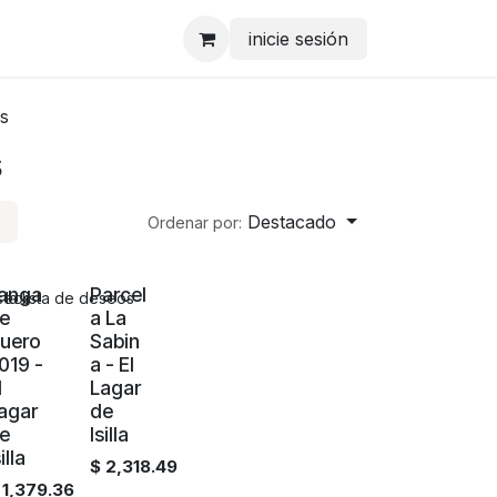
inicie sesión
es
s
Destacado
Ordenar por:
anga
Parcel
eseos
 la lista de deseos
Agotado
Agotado
e
a La
uero
Sabin
019 -
a - El
l
Lagar
agar
de
e
Isilla
illa
$
2,318.49
$
1,379.36