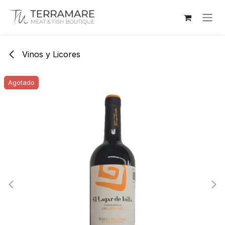
Ir al contenido
Vinos y Licores
Agotado
Agotado